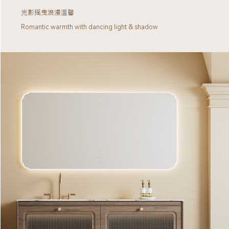
光影摇曳浪漫温馨
Romantic warmth with dancing light & shadow