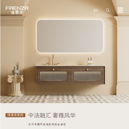
En
中法融汇 奢雅风华
诗洛华系列
法式中国风高端款定制浴室柜